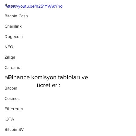
Bancor
https://youtu.be/h251YVAkYno
Bitcoin Cash
Chainlink
Dogecoin
NEO
Zilliqa
Cardano
Binance komisyon tabloları ve 
EOS
ücretleri:
Bitcoin
Cosmos
Ethereum
IOTA
Bitcoin SV