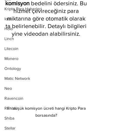
komisyon
 bedelini ödersiniz. Bu 
Kripto Para Haberleri
hizmet çevireceğiniz para 
miktarına göre otomatik olarak 
Iota
ta belirlenebilir. Detaylı bilgileri 
Holo
yine videodan alabilirsiniz. 
Linch
Litecoin
Monero
Ontology
Matic Network
Neo
Ravencoin
En düşük komisyon ücreti hangi Kripto Para 
Rehber
borsasında? 
Shiba
Stellar