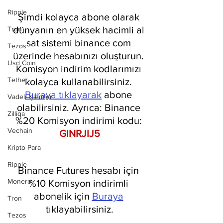
Ripple
Şimdi kolayca abone olarak 
dünyanın en yüksek hacimli al 
Tron
sat sistemi binance com 
Tezos
üzerinde hesabınızı oluşturun. 
Usd Coin
Komisyon indirim kodlarımızı 
Tether
kolayca kullanabilirsiniz. 
Buraya tıklayarak
 abone 
Vadeli İşlemler
olabilirsiniz. Ayrıca: Binance 
Zilliqa
%20 Komisyon indirimi kodu: 
Vechain
GINRJIJ5
Kripto Para
Ripple
Binance Futures hesabı için 
Monero
%10 Komisyon indirimli 
abonelik için 
Buraya
Tron
tıklayabilirsiniz.
Tezos