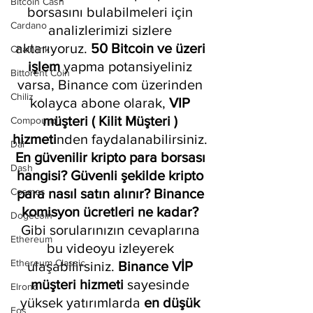
Bitcoin Cash
borsasını bulabilmeleri için 
Cardano
analizlerimizi sizlere 
aktarıyoruz. 
50 Bitcoin ve üzeri 
Chainlink
işlem
 yapma potansiyeliniz 
Bittorent Coin
varsa, Binance com üzerinden 
Chiliz
kolayca abone olarak,
 VIP 
müşteri ( Kilit Müşteri ) 
Compound
hizmeti
nden faydalanabilirsiniz. 
Dai
En güvenilir kripto para borsası 
Dash
hangisi? Güvenli şekilde kripto 
Cosmos
para nasıl satın alınır? Binance 
komisyon ücretleri ne kadar?
Dogecoin
Gibi sorularınızın cevaplarına 
Ethereum
bu videoyu izleyerek 
Ethereum Classic
ulaşabilirsiniz. 
Binance VİP 
müşteri hizmeti 
sayesinde 
Elrond
yüksek yatırımlarda 
en düşük 
Eos