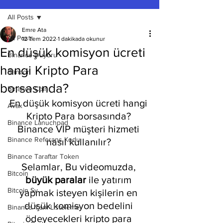
All Posts
Emre Ata
All Posts
12 Tem 2022
1 dakikada okunur
En düşük komisyon ücreti
Binance Duyuru
hangi Kripto Para
Bancor
borsasında?
Binance Coin
En düşük komisyon ücreti hangi 
Avax
Kripto Para borsasında? 
Binance Lanuchpad
Binance VİP müşteri hizmeti 
Binance Referans Kodu
nasıl kullanılır? 
Binance Taraftar Token
Selamlar, Bu videomuzda, 
Bitcoin
büyük paralar
 ile yatırım 
Bitcoin Sv
yapmak isteyen kişilerin en 
düşük komisyon bedelini 
Binance Yeni Listeleme
ödeyecekleri kripto para 