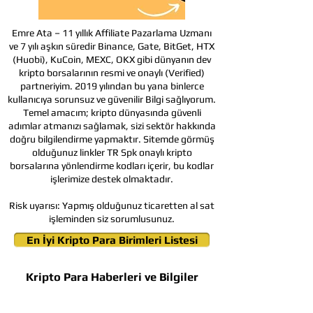
Emre Ata – 11 yıllık Affiliate Pazarlama Uzmanı
ve 7 yılı aşkın süredir Binance, Gate, BitGet, HTX
(Huobi), KuCoin, MEXC, OKX gibi dünyanın dev
kripto borsalarının resmi ve onaylı (Verified)
partneriyim. 2019 yılından bu yana binlerce
kullanıcıya sorunsuz ve güvenilir Bilgi sağlıyorum.
Temel amacım; kripto dünyasında güvenli
adımlar atmanızı sağlamak, sizi sektör hakkında
doğru bilgilendirme yapmaktır. Sitemde görmüş
olduğunuz linkler TR Spk onaylı kripto
borsalarına yönlendirme kodları içerir, bu kodlar
işlerimize destek olmaktadır.
Risk uyarısı:
Yapmış olduğunuz ticaretten al sat
işleminden siz sorumlusunuz.
En İyi Kripto Para Birimleri Listesi
Kripto Para Haberleri ve Bilgiler