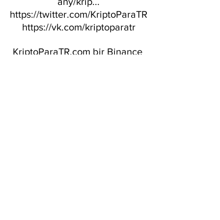
any/krip...​
https://twitter.com/KriptoParaTR​
https://vk.com/kriptoparatr​
KriptoParaTR.com bir Binance 
iştirak ortağıdır. Telif,itiraz, 
öneri ve şikayetler için website 
iletişim bölümü aracılığıyla 
iletişim kurabilirsiniz. Binance 
işlemleriniz için Binance 
müşteri desteği ile iletişim 
kurabilirsiniz.
Kripto Para
Binance
Komisyon ücretleri
Kripto Para
Kripto Para Rehberi
Kripto Para Haberleri