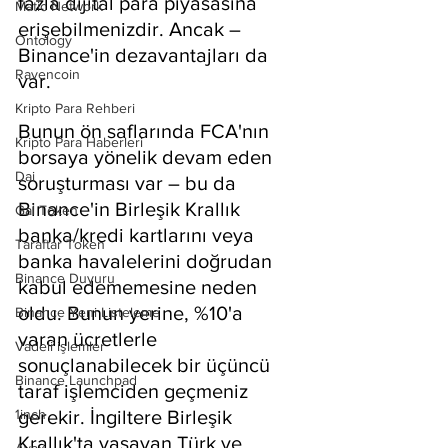
fazla dijital para piyasasına 
Matic Network
erişebilmenizdir. Ancak – 
Ontology
Binance'in dezavantajları da 
Ravencoin
var.
Kripto Para Rehberi
Bunun ön saflarında FCA'nın 
Kripto Para Haberleri
borsaya yönelik devam eden 
Dai
soruşturması var – bu da 
Binance'in Birleşik Krallık 
Gal Token
banka/kredi kartlarını veya 
Taraftar Token
banka havalelerini doğrudan 
Binance Duyuru
kabul edememesine neden 
oldu. Bunun yerine, %10'a 
Binance Yeni Listeleme
varan ücretlerle 
Vadeli işlemler
sonuçlanabilecek bir üçüncü 
Binance Launchpad
taraf işlemciden geçmeniz 
1inch
gerekir. İngiltere Birleşik 
Krallık'ta yaşayan Türk ve 