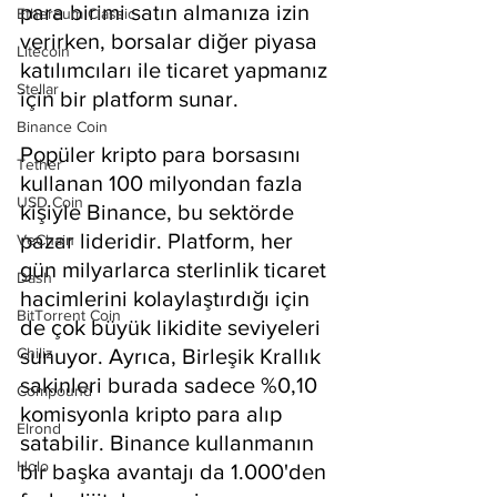
para birimi satın almanıza izin 
Ethereum Classic
verirken, borsalar diğer piyasa 
Litecoin
katılımcıları ile ticaret yapmanız 
Stellar
için bir platform sunar.
Binance Coin
Popüler kripto para borsasını 
Tether
kullanan 100 milyondan fazla 
USD Coin
kişiyle Binance, bu sektörde 
pazar lideridir. Platform, her 
VeChain
gün milyarlarca sterlinlik ticaret 
Dash
hacimlerini kolaylaştırdığı için 
BitTorrent Coin
de çok büyük likidite seviyeleri 
Chiliz
sunuyor. Ayrıca, Birleşik Krallık 
sakinleri burada sadece %0,10 
Compound
komisyonla kripto para alıp 
Elrond
satabilir. Binance kullanmanın 
Holo
bir başka avantajı da 1.000'den 