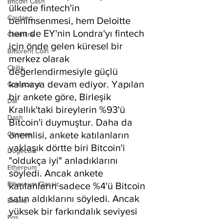
Bitcoin Cash
ülkede fintech'in 
Cardano
benimsenmesi, hem Deloitte 
hem de EY'nin Londra'yı fintech 
Chainlink
için önde gelen küresel bir 
Bittorent Coin
merkez olarak 
Chiliz
değerlendirmesiyle güçlü 
kalmaya devam ediyor. Yapılan 
Compound
bir ankete göre, Birleşik 
Dai
Krallık'taki bireylerin %93'ü 
Dash
Bitcoin'i duymuştur. Daha da 
önemlisi, ankete katılanların 
Cosmos
yaklaşık dörtte biri Bitcoin'i 
Dogecoin
"oldukça iyi" anladıklarını 
Ethereum
söyledi. Ancak ankete 
Ethereum Classic
katılanların sadece %4'ü Bitcoin 
satın aldıklarını söyledi. Ancak 
Elrond
yüksek bir farkındalık seviyesi 
Eos