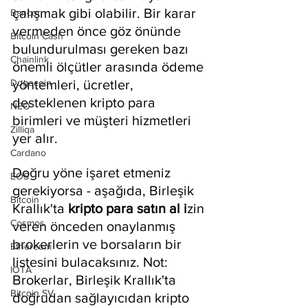
çalışmak gibi olabilir. Bir karar 
Bancor
vermeden önce göz önünde 
Bitcoin Cash
bulundurulması gereken bazı 
Chainlink
önemli ölçütler arasında ödeme 
Dogecoin
yöntemleri, ücretler, 
desteklenen kripto para 
NEO
birimleri ve müşteri hizmetleri 
Zilliqa
yer alır.
Cardano
Doğru yöne işaret etmeniz 
EOS
gerekiyorsa - aşağıda, Birleşik 
Bitcoin
Krallık'ta 
kripto para satın al i
zin 
Cosmos
veren önceden onaylanmış 
brokerlerin ve borsaların bir 
Ethereum
listesini bulacaksınız. Not: 
IOTA
Brokerlar, Birleşik Krallık'ta 
Bitcoin SV
doğrudan sağlayıcıdan kripto 