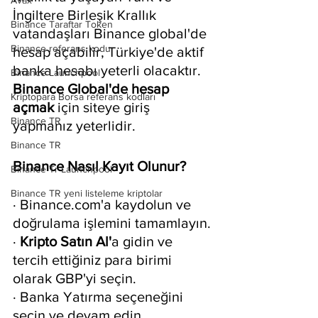
Avax
İngiltere Birleşik Krallık 
Binance Taraftar Token
vatandaşları Binance global'de 
Binance referans kodu
hesap açabilir, Türkiye'de aktif 
banka hesabı yeterli olacaktır. 
Binance Launchpool
Binance Global'de hesap 
Kriptopara Borsa referans kodları
açmak
 için siteye giriş 
Binance TR
yapmanız yeterlidir.
Binance TR
Binance Nasıl Kayıt Olunur?
Binance Tr Launchpool
Binance TR yeni listeleme kriptolar
· Binance.com'a kaydolun ve 
doğrulama işlemini tamamlayın.
· 
Kripto Satın Al'
a gidin ve 
tercih ettiğiniz para birimi 
olarak GBP'yi seçin.
· Banka Yatırma seçeneğini 
seçin ve devam edin.