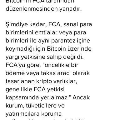
Bitcoin'in FCA tarafından 
düzenlenmesinden yanadır.
Şimdiye kadar, FCA, sanal para 
birimlerini emtialar veya para 
birimleri ile aynı parantez içine 
koymadığı için Bitcoin üzerinde 
yargı yetkisine sahip değildi. 
FCA'ya göre, "öncelikle bir 
ödeme veya takas aracı olarak 
tasarlanan kripto varlıklar, 
genellikle FCA yetkisi 
kapsamında yer almaz." Ancak 
kurum, tüketicilere ve 
yatırımcılara koruma 
sağlamakla görevlendirildiği 
için bekle-ve-iz stratejisi 
izlemiştir. Ancak FCA, bu yıl 