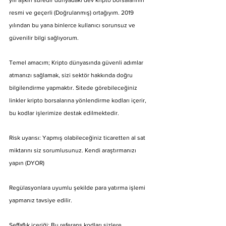
yılı aşkın süredir dünyadaki dev kripto borsalarının 
resmi ve geçerli (Doğrulanmış) ortağıyım. 2019 
yılından bu yana binlerce kullanıcı sorunsuz ve 
güvenilir bilgi sağlıyorum.
Temel amacım; Kripto dünyasında güvenli adımlar 
atmanızı sağlamak, sizi sektör hakkında doğru 
bilgilendirme yapmaktır. Sitede görebileceğiniz 
linkler kripto borsalarına yönlendirme kodları içerir, 
bu kodlar işlerimize destak edilmektedir.
Risk uyarısı: Yapmış olabileceğiniz ticaretten al sat 
miktarını siz sorumlusunuz. Kendi araştırmanızı 
yapın (DYOR)
Regülasyonlara uyumlu şekilde para yatırma işlemi 
yapmanız tavsiye edilir.
Şeffaflık içeriği: Bu referans kodları sizlere 