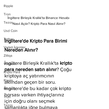
Ripple
Tron
İngiltere Birleşik Krallık'ta Binance Hesabı 
Tezos
Nasıl Açılır? Kripto Para Nasıl Alınır?
Usd Coin
Tether
İngiltere'de Kripto Para Birimi 
Vadeli İşlemler
Nereden Alınır?
Zilliqa
İngiltere Birleşik Krallık'ta 
kripto 
Vechain
para nereden satın alınır
? Çoğu 
Kripto Para
kriptoya aç yatırımcının 
Ripple
aklından geçen bir soru. 
İngiltere'de bu kadar çok kripto 
Monero
borsası varken ihtiyaçlarınız 
Tron
için doğru olanı seçmek 
Tezos
samanlıkta iğne bulmaya 