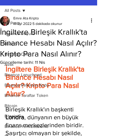
All Posts
Emre Ata Kripto
All Posts
17 Eyl 2022
5 dakikada okunur
İngiltere Birleşik Krallık'ta
Binance Duyuru
Binance Hesabı Nasıl Açılır?
Bancor
Kripto Para Nasıl Alınır?
Binance Coin
Güncelleme tarihi:
11 Nis
Avax
İngiltere Birleşik Krallık'ta 
Binance Lanuchpad
Binance Hesabı Nasıl 
Açılır? Kripto Para Nasıl 
Binance Referans Kodu
Alınır?
Binance Taraftar Token
Bitcoin
Birleşik Krallık'ın başkenti 
Bitcoin Sv
Londra
, dünyanın en büyük 
finans merkezlerinden biridir. 
Binance Yeni Listeleme
Şaşırtıcı olmayan bir şekilde, 