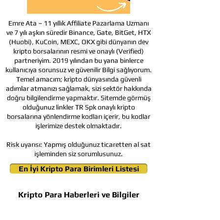
Emre Ata – 11 yıllık Affiliate Pazarlama Uzmanı
ve 7 yılı aşkın süredir Binance, Gate, BitGet, HTX
(Huobi), KuCoin, MEXC, OKX gibi dünyanın dev
kripto borsalarının resmi ve onaylı (Verified)
partneriyim. 2019 yılından bu yana binlerce
kullanıcıya sorunsuz ve güvenilir Bilgi sağlıyorum.
Temel amacım; kripto dünyasında güvenli
adımlar atmanızı sağlamak, sizi sektör hakkında
doğru bilgilendirme yapmaktır. Sitemde görmüş
olduğunuz linkler TR Spk onaylı kripto
borsalarına yönlendirme kodları içerir, bu kodlar
işlerimize destek olmaktadır.
Risk uyarısı:
Yapmış olduğunuz ticaretten al sat
işleminden siz sorumlusunuz.
En İyi Kripto Para Birimleri Listesi
Kripto Para Haberleri ve Bilgiler