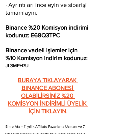
· Ayrıntıları inceleyin ve siparişi 
tamamlayın.
Binance %20 Komisyon indirimi 
kodunuz: E68Q3TPC
Binance vadeli işlemler için 
%10 Komisyon indirim kodunuz: 
JL3MPH7U
BURAYA TIKLAYARAK 
BiNANCE ABONESİ 
OLABİLİRSİNİZ %20 
KOMİSYON İNDİRİMLİ ÜYELİK 
İÇİN TIKLAYIN.
Emre Ata – 11 yıllık Affiliate Pazarlama Uzmanı ve 7 