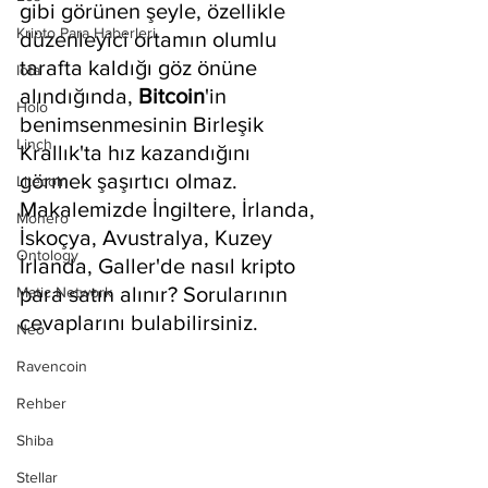
gibi görünen şeyle, özellikle 
Kripto Para Haberleri
düzenleyici ortamın olumlu 
tarafta kaldığı göz önüne 
Iota
alındığında, 
Bitcoin
'in 
Holo
benimsenmesinin Birleşik 
Linch
Krallık'ta hız kazandığını 
görmek şaşırtıcı olmaz. 
Litecoin
Makalemizde İngiltere, İrlanda, 
Monero
İskoçya, Avustralya, Kuzey 
Ontology
İrlanda, Galler'de nasıl kripto 
para satın alınır? Sorularının 
Matic Network
cevaplarını bulabilirsiniz.
Neo
Ravencoin
Rehber
Shiba
Stellar