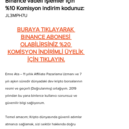
Binance vadeli işlemler için 
%10 Komisyon indirim kodunuz: 
JL3MPH7U
BURAYA TIKLAYARAK 
BiNANCE ABONESİ 
OLABİLİRSİNİZ %20 
KOMİSYON İNDİRİMLİ ÜYELİK 
İÇİN TIKLAYIN.
Emre Ata – 11 yıllık Affiliate Pazarlama Uzmanı ve 7 
yılı aşkın süredir dünyadaki dev kripto borsalarının 
resmi ve geçerli (Doğrulanmış) ortağıyım. 2019 
yılından bu yana binlerce kullanıcı sorunsuz ve 
güvenilir bilgi sağlıyorum.
Temel amacım; Kripto dünyasında güvenli adımlar 
atmanızı sağlamak, sizi sektör hakkında doğru 