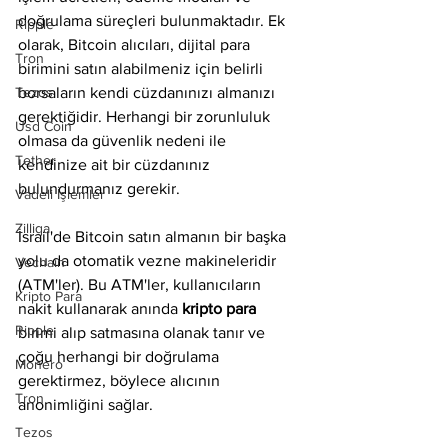
doğrulama süreçleri bulunmaktadır. Ek 
Ripple
olarak, Bitcoin alıcıları, dijital para 
Tron
birimini satın alabilmeniz için belirli 
Tezos
borsaların kendi cüzdanınızı almanızı 
gerektiğidir. Herhangi bir zorunluluk 
Usd Coin
olmasa da güvenlik nedeni ile 
Tether
kendinize ait bir cüzdanınız 
bulundurmanız gerekir.
Vadeli İşlemler
Zilliqa
İsrail'de Bitcoin satın almanın bir başka 
yolu da otomatik vezne makineleridir 
Vechain
(ATM'ler). Bu ATM'ler, kullanıcıların 
Kripto Para
nakit kullanarak anında 
kripto para
Ripple
birimi alıp satmasına olanak tanır ve 
çoğu herhangi bir doğrulama 
Monero
gerektirmez, böylece alıcının 
Tron
anonimliğini sağlar.
Tezos