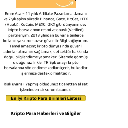
Emre Ata – 11 yıllık Affiliate Pazarlama Uzmanı
ve 7 yılı aşkın süredir Binance, Gate, BitGet, HTX
(Huobi), KuCoin, MEXC, OKX gibi dünyanın dev
kripto borsalarının resmi ve onaylı (Verified)
partneriyim. 2019 yılından bu yana binlerce
kullanıcıya sorunsuz ve güvenilir Bilgi sağlıyorum.
Temel amacım; kripto dünyasında güvenli
adımlar atmanızı sağlamak, sizi sektör hakkında
doğru bilgilendirme yapmaktır. Sitemde görmüş
olduğunuz linkler TR Spk onaylı kripto
borsalarına yönlendirme kodları içerir, bu kodlar
işlerimize destek olmaktadır.
Risk uyarısı:
Yapmış olduğunuz ticaretten al sat
işleminden siz sorumlusunuz.
En İyi Kripto Para Birimleri Listesi
Kripto Para Haberleri ve Bilgiler