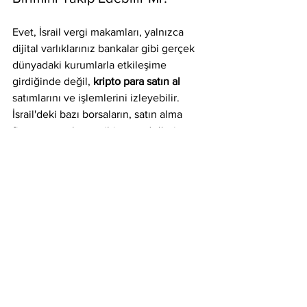
Evet, İsrail vergi makamları, yalnızca 
dijital varlıklarınız bankalar gibi gerçek 
dünyadaki kurumlarla etkileşime 
girdiğinde değil, 
kripto para satın al
satımlarını ve işlemlerini izleyebilir. 
İsrail'deki bazı borsaların, satın alma 
fiyatı, satın alma tarihi, satış değeri ve 
ilgili tüm KYC verileri dahil olmak üzere 
kullanıcılarının işlemleri hakkında 
hükümete bilgi sağlaması yasa gereği 
zorunludur. Vergi beyannameleriniz 
hükümetin bu borsalardan aldığı 
verilerle eşleşmezse para cezası 
alabilirsiniz.