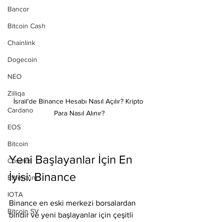
Bancor
Bitcoin Cash
Chainlink
Dogecoin
NEO
Zilliqa
İsrail'de Binance Hesabı Nasıl Açılır? Kripto 
Cardano
Para Nasıl Alınır?
EOS
Bitcoin
Yeni Başlayanlar İçin En 
Cosmos
İyisi: Binance
Ethereum
IOTA
Binance en eski merkezi borsalardan 
Bitcoin SV
biridir ve yeni başlayanlar için çeşitli 