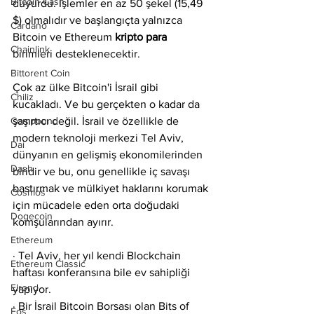
Bitcoin Cash
duyurdu. İşlemler en az 50 şekel (15,49 
$) olmalıdır ve başlangıçta yalnızca 
Cardano
Bitcoin ve Ethereum 
kripto para 
Chainlink
birimleri desteklenecektir.
Bittorent Coin
Çok az ülke Bitcoin'i İsrail gibi 
Chiliz
kucakladı. Ve bu gerçekten o kadar da 
Compound
şaşırtıcı değil. İsrail ve özellikle de 
modern teknoloji merkezi Tel Aviv, 
Dai
dünyanın en gelişmiş ekonomilerinden 
Dash
biridir ve bu, onu genellikle iç savaşı 
bastırmak ve mülkiyet haklarını korumak 
Cosmos
için mücadele eden orta doğudaki 
Dogecoin
komşularından ayırır.
Ethereum
· Tel Aviv, her yıl kendi Blockchain 
Ethereum Classic
haftası konferansına bile ev sahipliği 
Elrond
yapıyor.
· Bir İsrail Bitcoin Borsası olan Bits of 
Eos