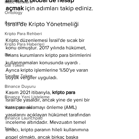
Binance Global'de hesap 
Matic Network
açmak
 için adımları takip ediniz.
Ontology
Ravencoin
İsrail'de Kripto Yönetmeliği
Kripto Para Rehberi
Kripto düzenlemesi İsrail'de sıcak bir 
Kripto Para Haberleri
konu olmuştur. 2017 yılında hükümet, 
Dai
finans kurumlarını kripto para birimlerini 
kullanmamaları konusunda uyardı . 
Gal Token
Ayrıca kripto işlemlerine %50'ye varan 
Taraftar Token
büyük vergiler uyguladı. 
Binance Duyuru
Kasım 2021 itibarıyla, 
kripto para 
Binance Yeni Listeleme
İsrail'de yasaldır, ancak yine de yeni bir 
kara para aklamayı önleme (AML) 
Vadeli işlemler
yasalarını açıklayan hükümet tarafından 
Binance Launchpad
inceleme altındadır. Mevzuatın temel 
1inch
amacı, kripto paranın hileli kullanımına 
engel olmaktı, ancak birkaç başka 