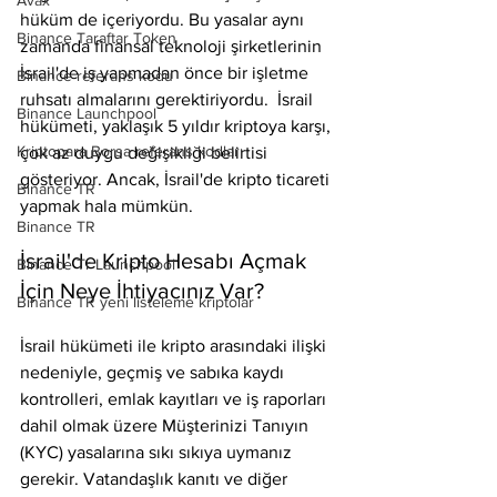
Avax
hüküm de içeriyordu. Bu yasalar aynı 
Binance Taraftar Token
zamanda finansal teknoloji şirketlerinin 
İsrail'de iş yapmadan önce bir işletme 
Binance referans kodu
ruhsatı almalarını gerektiriyordu.  İsrail 
Binance Launchpool
hükümeti, yaklaşık 5 yıldır kriptoya karşı, 
Kriptopara Borsa referans kodları
çok az duygu değişikliği belirtisi 
gösteriyor. Ancak, İsrail'de kripto ticareti 
Binance TR
yapmak hala mümkün.
Binance TR
İsrail'de Kripto Hesabı Açmak 
Binance Tr Launchpool
İçin Neye İhtiyacınız Var?
Binance TR yeni listeleme kriptolar
İsrail hükümeti ile kripto arasındaki ilişki 
nedeniyle, geçmiş ve sabıka kaydı 
kontrolleri, emlak kayıtları ve iş raporları 
dahil olmak üzere Müşterinizi Tanıyın 
(KYC) yasalarına sıkı sıkıya uymanız 
gerekir. Vatandaşlık kanıtı ve diğer 