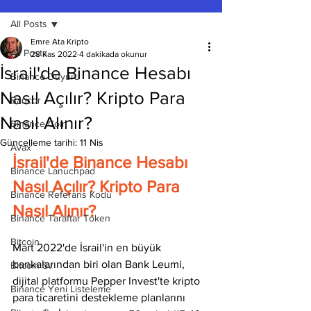
All Posts
Emre Ata Kripto
All Posts
28 Kas 2022
4 dakikada okunur
İsrail'de Binance Hesabı
Binance Duyuru
Nasıl Açılır? Kripto Para
Bancor
Nasıl Alınır?
Binance Coin
Güncelleme tarihi:
11 Nis
Avax
İsrail'de Binance Hesabı 
Binance Lanuchpad
Nasıl Açılır? Kripto Para 
Binance Referans Kodu
Nasıl Alınır?
Binance Taraftar Token
Bitcoin
Mart 2022'de İsrail'in en büyük 
bankalarından biri olan Bank Leumi, 
Bitcoin Sv
dijital platformu Pepper Invest'te kripto 
Binance Yeni Listeleme
para ticaretini destekleme planlarını 