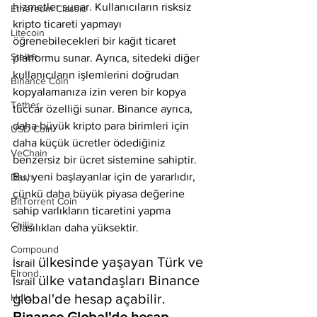
hizmetler sunar. Kullanıcıların risksiz 
Ethereum Classic
kripto ticareti yapmayı 
Litecoin
öğrenebilecekleri bir kağıt ticaret 
Stellar
platformu sunar. Ayrıca, sitedeki diğer 
kullanıcıların işlemlerini doğrudan 
Binance Coin
kopyalamanıza izin veren bir kopya 
Tether
tüccar özelliği sunar. Binance ayrıca, 
daha büyük kripto para birimleri için 
USD Coin
daha küçük ücretler ödediğiniz 
VeChain
benzersiz bir ücret sistemine sahiptir. 
Bu, yeni başlayanlar için de yararlıdır, 
Dash
çünkü daha büyük piyasa değerine 
BitTorrent Coin
sahip varlıkların ticaretini yapma 
Chiliz
olasılıkları daha yüksektir. 
Compound
ülkesinde yaşayan Türk ve 
İsrail 
Elrond
ülke vatandaşları Binance 
İsrail 
global'de hesap açabilir. 
Holo