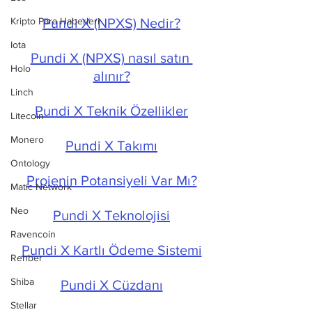
Kripto Para Haberleri
Pundi X (NPXS) Nedir?
Iota
Pundi X (NPXS) nasıl satın 
Holo
alınır?
Linch
Pundi X Teknik Özellikler
Litecoin
Monero
Pundi X Takımı
Ontology
Projenin Potansiyeli Var Mı?
Matic Network
Neo
Pundi X Teknolojisi
Ravencoin
Pundi X Kartlı Ödeme Sistemi
Rehber
Shiba
Pundi X Cüzdanı
Stellar