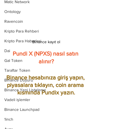
Matic Network
Ontology
Ravencoin
Kripto Para Rehberi
Kripto Para Haberleri
Binance kayıt ol
Dai
Pundi X (NPXS) nasıl satın 
alınır?
Gal Token
Taraftar Token
Binance hesabınıza giriş yapın, 
Binance Duyuru
piyasalara tıklayın, coin arama 
Binance Yeni Listeleme
kısmında Pundix yazın.
Vadeli işlemler
Binance Launchpad
1inch