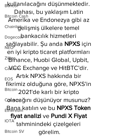
kullanılacağını düşünmektedir. 
Bancor
Dahası, bu yaklaşım Latin 
Bitcoin Cash
Amerika ve Endonezya gibi az 
Chainlink
gelişmiş ülkelere temel 
bankacılık hizmetleri 
Dogecoin
sağlayabilir. Şu anda 
NPXS
 için 
NEO
en iyi kripto ticaret platformları 
Zilliqa
Binance, Huobi Global, Upbit, 
VCC Exchange ve HitBTC'dir. 
Cardano
Artık NPXS hakkında bir 
EOS
fikrimiz olduğuna göre, NPXS'in 
Bitcoin
2021'de karlı bir kripto 
olacağını düşünüyor musunuz? 
Cosmos
Bana katılın ve bu 
NPXS Token 
Ethereum
fiyat analizi
 ve 
Pundi X Fiyat
IOTA
tahminindeki çizelgeleri 
görelim.
Bitcoin SV