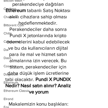
Bitcoin Cash
perakendeciye dağıtılan 
Cardano
Ethereum 
tabanlı Satış Noktası 
akıllı cihazlara sahip olması 
Chainlink
hedeflenmektedir. 
Bittorent Coin
Perakendeciler daha sonra 
Chiliz
Pundi X jetonlarında kripto 
ödemelerini kabul edebilecek 
Compound
ve bu da kullanıcıların dijital 
Dai
para ile mal ve hizmet satın 
Dash
almalarına izin verecek. Bu 
Cosmos
sistem, perakendeciler için 
daha düşük işlem ücretlerine 
Dogecoin
tabi olacaktır. 
Pundi X PUNDIX 
Ethereum
Nedir? Nasıl satın alınır? Analiz 
Ethereum Classic
ve yorum
Elrond
Makalemizin konu başlıkları:
Eos