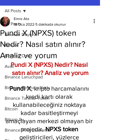
All Posts
Emre Ata
All Posts
18 Oca 2022
5 dakikada okunur
Pundi X (NPXS) token
Binance Duyuru
Nedir? Nasıl satın alınır?
Bancor
Analiz ve yorum
Binance Coin
Pundi X (NPXS) Nedir? Nasıl 
Avax
satın alınır? Analiz ve yorum
Binance Lanuchpad
Binance Referans Kodu
Pundi X
, kripto harcamalarını 
kredi kartı olarak 
Binance Taraftar Token
kullanabileceğiniz noktaya 
Bitcoin
kadar basitleştirmeyi 
Bitcoin Sv
amaçlayan merkezi olmayan bir 
projedir. 
NPXS token 
Binance Yeni Listeleme
geliştiricileri, yüzlerce 