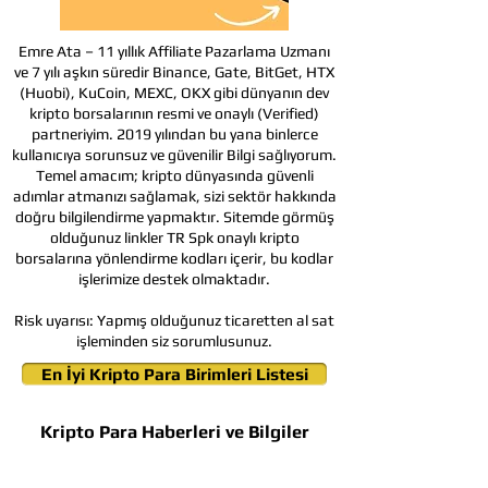
Emre Ata – 11 yıllık Affiliate Pazarlama Uzmanı
ve 7 yılı aşkın süredir Binance, Gate, BitGet, HTX
(Huobi), KuCoin, MEXC, OKX gibi dünyanın dev
kripto borsalarının resmi ve onaylı (Verified)
partneriyim. 2019 yılından bu yana binlerce
kullanıcıya sorunsuz ve güvenilir Bilgi sağlıyorum.
Temel amacım; kripto dünyasında güvenli
adımlar atmanızı sağlamak, sizi sektör hakkında
doğru bilgilendirme yapmaktır. Sitemde görmüş
olduğunuz linkler TR Spk onaylı kripto
borsalarına yönlendirme kodları içerir, bu kodlar
işlerimize destek olmaktadır.
Risk uyarısı:
Yapmış olduğunuz ticaretten al sat
işleminden siz sorumlusunuz.
En İyi Kripto Para Birimleri Listesi
Kripto Para Haberleri ve Bilgiler