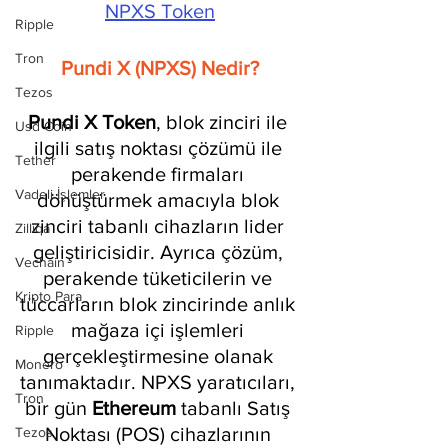
NPXS Token
Ripple
Tron
Pundi X (NPXS) Nedir?
Tezos
Pundi X Token
, blok zinciri ile 
Usd Coin
ilgili satış noktası çözümü ile 
Tether
perakende firmaları 
Vadeli İşlemler
dönüştürmek amacıyla blok 
zinciri tabanlı cihazların lider 
Zilliqa
geliştiricisidir. Ayrıca çözüm, 
Vechain
perakende tüketicilerin ve 
Kripto Para
tüccarların blok zincirinde anlık 
mağaza içi işlemleri 
Ripple
gerçekleştirmesine olanak 
Monero
tanımaktadır. NPXS yaratıcıları, 
Tron
bir gün 
Ethereum 
tabanlı Satış 
Noktası (POS) cihazlarının 
Tezos