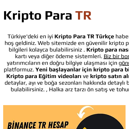
Kripto Para
TR
Türkiye'deki en iyi
Kripto Para TR Türkçe
haber
hoş geldiniz. Web sitemizde en güvenilir kripto p
bilgileri kolayca bulabilirsiniz .
Kripto para nası
kartı veya diğer ödeme sistemleri.
Biz bir bo
yatırımcıların en doğru bilgiye ulaşması için
gön
platformuz.
Yeni başlayanlar için kripto para b
Kripto para Eğitim videoları
ve
kripto satın a
detaylar, ayı ve boğa sezonları hakkında detaylı 
bulabilirsiniz. , Halka arz tarzı ön satış ve toh