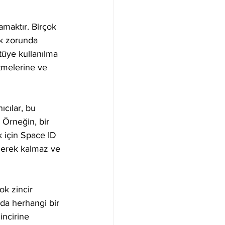
amaktır. Birçok 
mak zorunda 
kötüye kullanılma 
etmelerine ve 
ıcılar, bu 
. Örneğin, bir 
k için Space ID 
e gerek kalmaz ve 
ok zincir 
nda herhangi bir 
incirine 