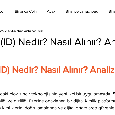
cor
Binance Coin
Avax
Binance Lanuchpad
Bin
ca 2024
4 dakikada okunur
in
Bitcoin Sv
Binance Yeni Listeleme
Bitcoin Cash
(ID) Nedir? Nasıl Alınır? A
mpound
Dai
Dash
Cosmos
Dogecoin
Eth
D) Nedir? Nasıl Alınır? Analiz
Eos
Kripto Para Haberleri
Iota
Holo
Linch
ki blok zincir teknolojisinin yenilikçi bir uygulamasıdır. 
S
liği ve gizliliği üzerine odaklanan bir dijital kimlik platfor
ın kimliklerini doğrulamalarına ve dijital ortamlarda güvenl