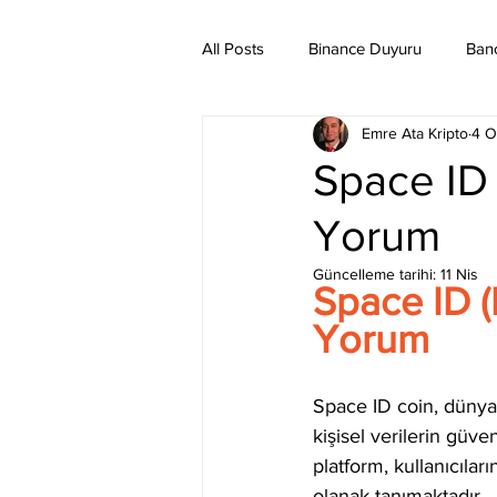
All Posts
Binance Duyuru
Ban
Emre Ata Kripto
4 O
Binance Taraftar Token
Bitco
Space ID 
Yorum
Bittorent Coin
Chiliz
Co
Güncelleme tarihi:
11 Nis
Space ID (I
Ethereum Classic
Elrond
Yorum
Space ID coin, dünyada
kişisel verilerin güven
platform, kullanıcılar
olanak tanımaktadır.