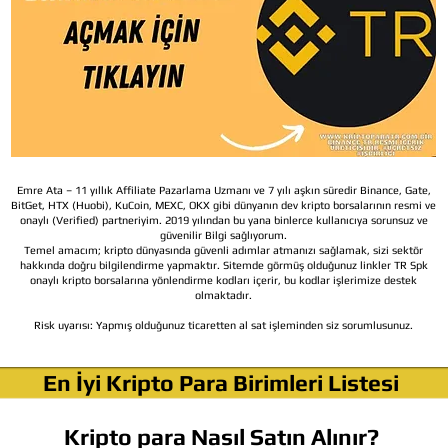
Emre Ata – 11 yıllık Affiliate Pazarlama Uzmanı ve 7 yılı aşkın süredir Binance, Gate,
BitGet, HTX (Huobi), KuCoin, MEXC, OKX gibi dünyanın dev kripto borsalarının resmi ve
onaylı (Verified) partneriyim. 2019 yılından bu yana binlerce kullanıcıya sorunsuz ve
güvenilir Bilgi sağlıyorum.
Temel amacım; kripto dünyasında güvenli adımlar atmanızı sağlamak, sizi sektör
hakkında doğru bilgilendirme yapmaktır. Sitemde görmüş olduğunuz linkler TR Spk
onaylı kripto borsalarına yönlendirme kodları içerir, bu kodlar işlerimize destek
olmaktadır.
Risk uyarısı:
Yapmış olduğunuz ticaretten al sat işleminden siz sorumlusunuz.
En İyi Kripto Para Birimleri Listesi
Kripto para Nasıl Satın Alınır?