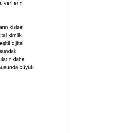
, verilerin 
rın kişisel 
tal kimlik 
itli dijital 
usundaki 
ıların daha 
onusunda büyük 