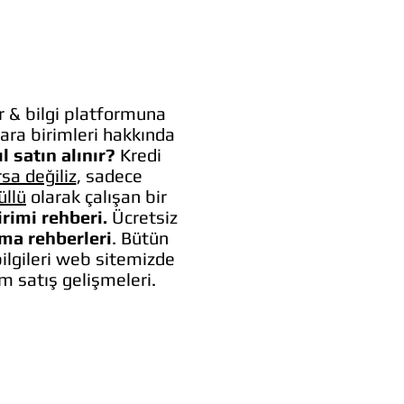
 & bilgi platformuna
ara birimleri hakkında
l satın alınır?
Kredi
rsa değiliz
, sadece
üllü
olarak çalışan bir
irimi rehberi.
Ücretsiz
lma rehberleri
. Bütün
bilgileri web sitemizde
um satış gelişmeleri.