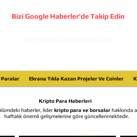
Bizi Google Haberler'de Takip Edin
Telegram Kanalımıza Katılın
o Paralar
Ekrana Tıkla Kazan Projeler Ve Coinler
K
Kripto Para Haberleri
lümdeki haberler, lider
kripto para ve borsalar
hakkında ay
haftalık önemli gelişmelerine göre güncellenmektedir.