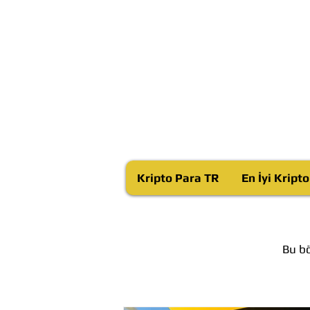
Kripto Para TR
En İyi Kript
Bu bö