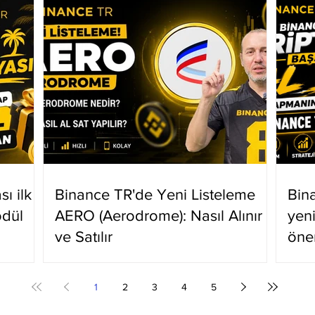
ı ilk
Binance TR'de Yeni Listeleme
Bin
ödül
AERO (Aerodrome): Nasıl Alınır
yen
ve Satılır
öne
1
2
3
4
5