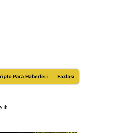
ripto Para Haberleri
Fazlası
lık,