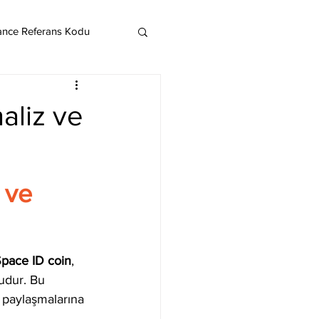
ance Referans Kodu
Cardano
Chainlink
naliz ve
ereum
 ve 
Litecoin
Monero
pace ID coin
, 
mudur. Bu 
e paylaşmalarına 