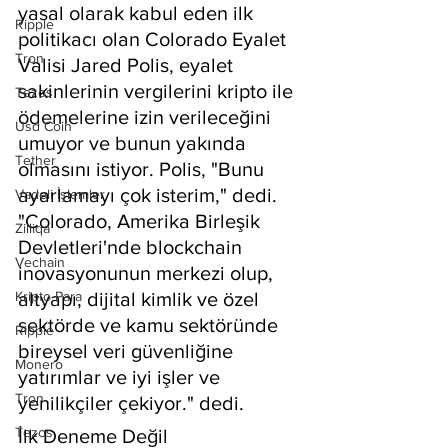
yasal olarak kabul eden ilk 
Ripple
politikacı olan Colorado Eyalet 
Tron
Valisi Jared Polis, eyalet 
sakinlerinin vergilerini kripto ile 
Tezos
ödemelerine izin verileceğini 
Usd Coin
umuyor ve bunun yakında 
Tether
olmasını istiyor. Polis, "Bunu 
ayarlamayı çok isterim," dedi. 
Vadeli İşlemler
"Colorado, Amerika Birleşik 
Zilliqa
Devletleri'nde blockchain 
Vechain
inovasyonunun merkezi olup, 
Kripto Para
altyapı, dijital kimlik ve özel 
sektörde ve kamu sektöründe 
Ripple
bireysel veri güvenliğine 
Monero
yatırımlar ve iyi işler ve 
Tron
yenilikçiler çekiyor." dedi.
Tezos
İlk Deneme Değil