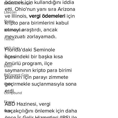
ödemek için kullandığını iddia 
Ethereum Classic
etti. Ohio'nun yanı sıra Arizona 
Litecoin
ve Illinois, 
vergi ödemeleri
 için 
Stellar
kripto para birimlerini kabul 
etmeyi araştırdı, ancak 
Binance Coin
mevzuatı zorlayamadı.
Tether
USD Coin
Florida'daki Seminole 
İlçesindeki bir başka kısa 
VeChain
ömürlü program, ilçe 
Dash
saymanının kripto para birimi 
BitTorrent Coin
planları için parayı zimmete 
geçirmekle suçlanmasıyla sona 
Chiliz
erdi.
Compound
Elrond
ABD Hazinesi, vergi 
kaçakçılığını önlemek için daha 
Holo
önce İç Gelir Hizmetleri (IRS) ile 