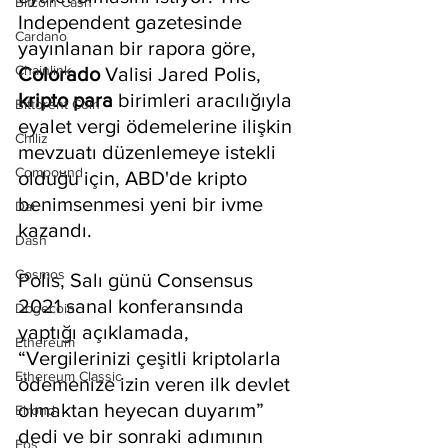
Bitcoin Cash
Independent gazetesinde 
Cardano
yayınlanan bir rapora göre, 
Chainlink
Colorado 
Valisi Jared Polis, 
kripto para 
birimleri aracılığıyla 
Bittorent Coin
eyalet vergi ödemelerine ilişkin 
Chiliz
mevzuatı düzenlemeye istekli 
Compound
olduğu için, ABD'de kripto 
benimsenmesi yeni bir ivme 
Dai
kazandı.
Dash
Cosmos
Polis, Salı günü Consensus 
2021 sanal konferansında 
Dogecoin
yaptığı açıklamada, 
Ethereum
“Vergilerinizi çeşitli kriptolarla 
Ethereum Classic
ödemenize izin veren ilk devlet 
olmaktan heyecan duyarım” 
Elrond
dedi ve bir sonraki adımının 
Eos