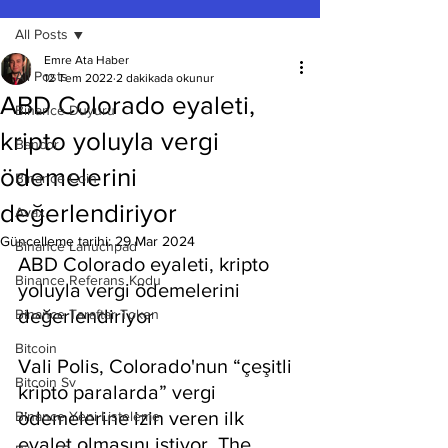
All Posts
Emre Ata Haber
All Posts
12 Tem 2022
2 dakikada okunur
ABD Colorado eyaleti,
Binance Duyuru
kripto yoluyla vergi
Bancor
ödemelerini
Binance Coin
değerlendiriyor
Avax
Güncelleme tarihi:
29 Mar 2024
Binance Lanuchpad
ABD Colorado eyaleti, kripto 
Binance Referans Kodu
yoluyla vergi ödemelerini 
değerlendiriyor
Binance Taraftar Token
Bitcoin
Vali Polis, Colorado'nun “çeşitli 
Bitcoin Sv
kripto paralarda” vergi 
ödemelerine izin veren ilk 
Binance Yeni Listeleme
eyalet olmasını istiyor. The 