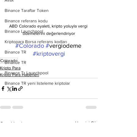
Avax
Binance Taraftar Token
Binance referans kodu
ABD Colorado eyaleti, kripto yoluyla vergi 
Binance Launchpool
ödemelerini değerlendiriyor
Kriptopara Borsa referans kodları
#Colorado
#
vergiodeme 
Binance TR
#kriptovergi
Colorado
Binance TR
Kripto Para
Binance Tr Launchpool
Kripto Para Haberleri
Binance TR yeni listeleme kriptolar
Hepsini Gör
Son Yazılar