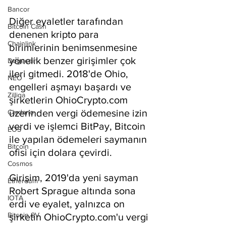
Bancor
Diğer eyaletler tarafından 
Bitcoin Cash
denenen kripto para 
Chainlink
birimlerinin benimsenmesine 
yönelik benzer girişimler çok 
Dogecoin
ileri gitmedi. 2018'de Ohio, 
NEO
engelleri aşmayı başardı ve 
Zilliqa
şirketlerin OhioCrypto.com 
üzerinden vergi ödemesine izin 
Cardano
verdi ve işlemci BitPay, Bitcoin 
EOS
ile yapılan ödemeleri saymanın 
Bitcoin
ofisi için dolara çevirdi.
Cosmos
Girişim, 2019'da yeni sayman 
Ethereum
Robert Sprague altında sona 
IOTA
erdi ve eyalet, yalnızca on 
Bitcoin SV
şirketin OhioCrypto.com'u vergi 