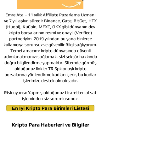
Emre Ata – 11 yıllık Affiliate Pazarlama Uzmanı
ve 7 yılı aşkın süredir Binance, Gate, BitGet, HTX
(Huobi), KuCoin, MEXC, OKX gibi dünyanın dev
kripto borsalarının resmi ve onaylı (Verified)
partneriyim. 2019 yılından bu yana binlerce
kullanıcıya sorunsuz ve güvenilir Bilgi sağlıyorum.
Temel amacım; kripto dünyasında güvenli
adımlar atmanızı sağlamak, sizi sektör hakkında
doğru bilgilendirme yapmaktır. Sitemde görmüş
olduğunuz linkler TR Spk onaylı kripto
borsalarına yönlendirme kodları içerir, bu kodlar
işlerimize destek olmaktadır.
Risk uyarısı:
Yapmış olduğunuz ticaretten al sat
işleminden siz sorumlusunuz.
En İyi Kripto Para Birimleri Listesi
Kripto Para Haberleri ve Bilgiler