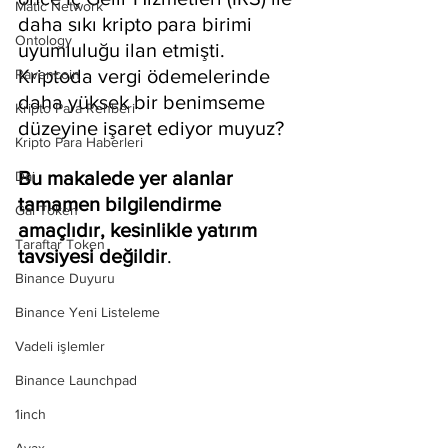
Matic Network
daha sıkı kripto para birimi 
Ontology
uyumluluğu ilan etmişti. 
Kriptoda vergi ödemelerinde 
Ravencoin
daha yüksek bir benimseme 
Kripto Para Rehberi
düzeyine işaret ediyor muyuz?
Kripto Para Haberleri
Bu makalede yer alanlar 
Dai
tamamen bilgilendirme 
Gal Token
amaçlıdır, kesinlikle yatırım 
Taraftar Token
tavsiyesi değildir
.
Binance Duyuru
Binance Yeni Listeleme
Vadeli işlemler
Binance Launchpad
1inch