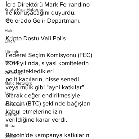
İcra Direktörü Mark Ferrandino 
Kripto Para Haberleri
ile konuşacağını duyurdu. 
Colorado Gelir Departmanı.
Iota
Holo
Kripto Dostu Vali Polis
Linch
Litecoin
Federal Seçim Komisyonu (FEC) 
Monero
2014 yılında, siyasi komitelerin 
ve destekledikleri 
Ontology
politikacıların, hisse senedi 
Matic Network
veya mülk gibi "ayni katkılar" 
Neo
olarak değerlendirilmesiyle 
Bitcoin (BTC) şeklinde bağışları 
Ravencoin
kabul etmelerine izin 
Rehber
verildiğine karar verdi.
Shiba
Bitcoin'de kampanya katkılarını 
Stellar