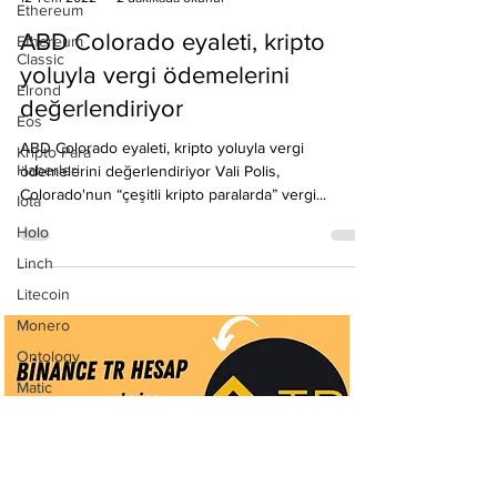
Emre Ata Haber
Ethereum
12 Tem 2022
2 dakikada okunur
Ethereum
Classic
ABD Colorado eyaleti, kripto
Elrond
yoluyla vergi ödemelerini
Eos
değerlendiriyor
Kripto Para
Haberleri
ABD Colorado eyaleti, kripto yoluyla vergi
ödemelerini değerlendiriyor Vali Polis,
Iota
Colorado'nun “çeşitli kripto paralarda” vergi...
Holo
Linch
Litecoin
Monero
Ontology
Matic
Network
Neo
Ravencoin