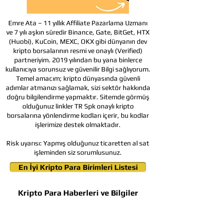
Emre Ata – 11 yıllık Affiliate Pazarlama Uzmanı
ve 7 yılı aşkın süredir Binance, Gate, BitGet, HTX
(Huobi), KuCoin, MEXC, OKX gibi dünyanın dev
kripto borsalarının resmi ve onaylı (Verified)
partneriyim. 2019 yılından bu yana binlerce
kullanıcıya sorunsuz ve güvenilir Bilgi sağlıyorum.
Temel amacım; kripto dünyasında güvenli
adımlar atmanızı sağlamak, sizi sektör hakkında
doğru bilgilendirme yapmaktır. Sitemde görmüş
olduğunuz linkler TR Spk onaylı kripto
borsalarına yönlendirme kodları içerir, bu kodlar
işlerimize destek olmaktadır.
Risk uyarısı:
Yapmış olduğunuz ticaretten al sat
işleminden siz sorumlusunuz.
En İyi Kripto Para Birimleri Listesi
Kripto Para Haberleri ve Bilgiler