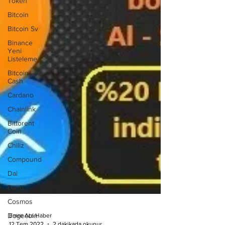
Token
Bitcoin
Bitcoin Sv
Binance
Yeni
Listeleme
Bitcoin
Cash
Cardano
Chainlink
Bittorent
Coin
Chiliz
Compound
Dai
Dash
Cosmos
Dogecoin